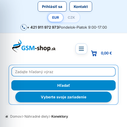
Prihlásiť sa
Kontakt
EUR
CZK
+ 421 911 972 973
Pondelok-Piatok 9:00-17:00
0,00 €
Vyberte svoje zariadenie
Domov
Náhradné diely
Konektory