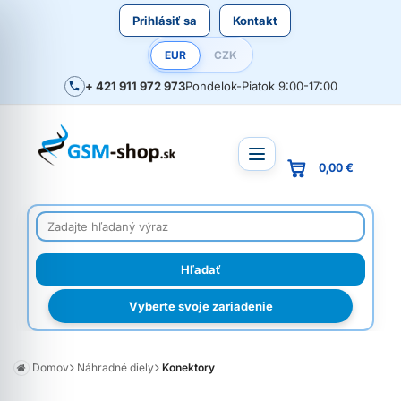
Prihlásiť sa
Kontakt
EUR
CZK
+ 421 911 972 973
Pondelok-Piatok 9:00-17:00
0,00 €
Vyberte svoje zariadenie
Domov
Náhradné diely
Konektory